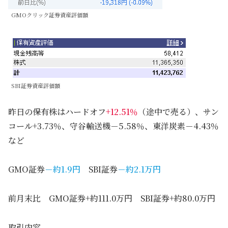
GMOクリック証券資産評価額
SBI証券資産評価額
昨日の保有株はハードオフ
+12.51％
（途中で売る）、サン
コール+3.73％、守谷輸送機－5.58％、東洋炭素－4.43％
など
GMO証券
－約1.9円
SBI証券
－約2.1万円
前月末比 GMO証券+約111.0万円 SBI証券+約80.0万円
取引内容