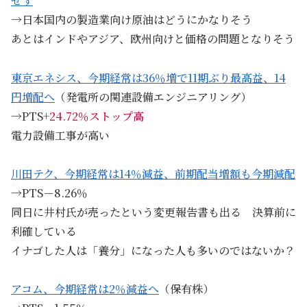
せず
→日本国内の製造業向け原油はどうにかなりそう
あとはインドやアジア、欧州向けと価格の問題となりそう
東京エネシス、今期経常は36％増で11期ぶり最高益、14
円増配へ
（発電所の関連設備エンジニアリング）
→PTS
+24.72％ストップ高
電力設備工事が高い
川田テク、今期経常は14％減益、前期配当増額も今期減配
→PTS－8.26％
同日に井村氏が売ったという変更報告書も出る 決算前に
利確している
イナゴした人は「養分」になった人も多いのではないか？
アコム、今期経常は2％減益へ
（保有株）