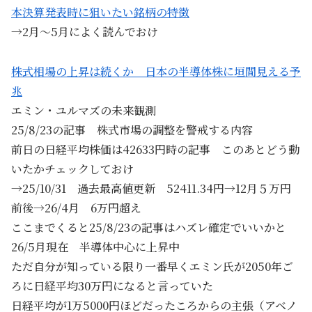
本決算発表時に狙いたい銘柄の特徴
→2月～5月によく読んでおけ
株式相場の上昇は続くか 日本の半導体株に垣間見える予
兆
エミン・ユルマズの未来観測
25/8/23の記事 株式市場の調整を警戒する内容
前日の日経平均株価は42633円時の記事 このあとどう動
いたかチェックしておけ
→25/10/31 過去最高値更新 52411.34円→12月５万円
前後→26/4月 6万円超え
ここまでくると25/8/23の記事はハズレ確定でいいかと
26/5月現在 半導体中心に上昇中
ただ自分が知っている限り一番早くエミン氏が2050年ご
ろに日経平均30万円になると言っていた
日経平均が1万5000円ほどだったころからの主張（アベノ