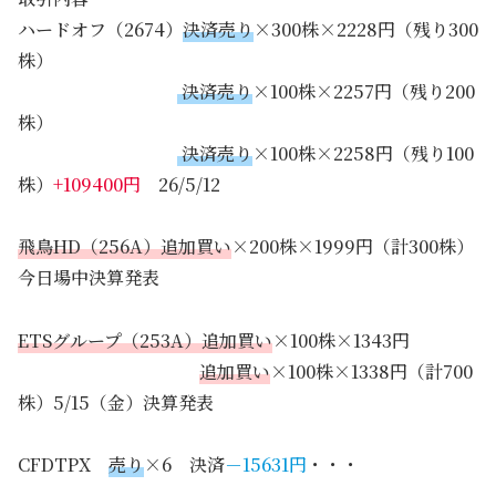
ハードオフ（2674）
決済売り
×300株×2228円（残り300
株）
決済売り
×100株×2257円（残り200
株）
決済売り
×100株×2258円（残り100
株）
+109400円
26/5/12
飛鳥HD（256A）追加買い
×200株×1999円（計300株）
今日場中決算発表
ETSグループ（253A）追加買い
×100株×1343円
追加買い
×100株×1338円（計700
株）5/15（金）決算発表
CFDTPX
売り
×6 決済
－
15631
円
・・・