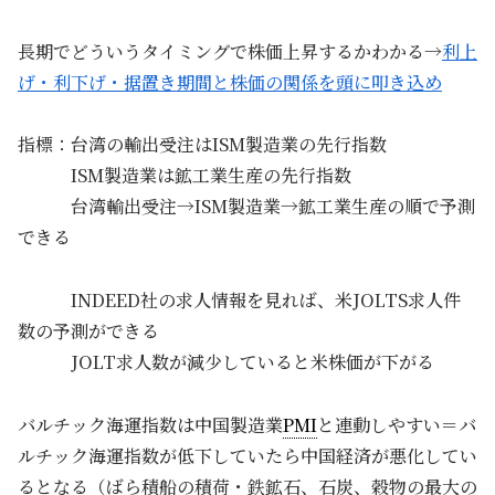
長期でどういうタイミングで株価上昇するかわかる→
利上
げ・利下げ・据置き期間と株価の関係を頭に叩き込め
指標：台湾の輸出受注はISM製造業の先行指数
ISM製造業は鉱工業生産の先行指数
台湾輸出受注→ISM製造業→鉱工業生産の順で予測
できる
INDEED社の求人情報を見れば、米JOLTS求人件
数の予測ができる
JOLT求人数が減少していると米株価が下がる
バルチック海運指数は中国製造業
PMI
と連動しやすい＝バ
ルチック海運指数が低下していたら中国経済が悪化してい
るとなる（ばら積船の積荷・鉄鉱石、石炭、穀物の最大の