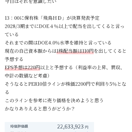
今日はそれを意識したい
13：00に保有株「飛鳥ＨＤ」が決算発表予定
2028/3期までにDOE４％以上で配当を出してくると言っ
ている
それまでの間はDOE4.0％水準を維持と言っている
現在の自己資本額からは
1株配当額は110円
を出してくると
予想する
EPS予想は220円
以上と予想する（利益率の上昇、買収、
中計の数値など考慮）
そうなるとPER10倍ラインが株価2200円で利回り5％とな
る
このラインを参考に売り価格を決めようと思う
かなりありえると思うがどうか？