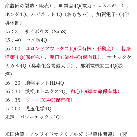
産設備の製造・販売）、明電舎4Q(電力・エネルギー）、
ホンダ4Q、ハピネット4Q（おもちゃ）、加賀電子4Q(半
導体卸）
15：31 サイボウズ（SaaS)
15：40 コメ兵4Q
16：00
コロンビアワークス1Q(保有株・不動産）
、
若築
建築４Q(保有株）
、
朝日工業社4Q(保有株）
、マナックケ
ミカル4Q（臭素化合物最大手）、那須電機鉄工4Q(鉄
塔）
16：20 地盤ネットHD4Q
16：30 浜松ホトニクス2Q、
和心1Q(準本命保有株）
16：35
ソニーFG4Q(保有株）
17：00 児玉化学4Q
未定 パワーエックス1Q
米国決算：アプライドマテリアルズ（半導体関連）（翌