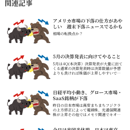
関連記事
アメリカ市場の下落の仕方があや
しい 週末下落ニュースでるかも
相場の転換点か？
5月の決算発表に向けてやること
5月は4Q(本決算）決算発表が大量に出て
くる通常の決算発表時は決算数値が予想
よりも良ければ株価が上昇しやすいでも
4Q決算はそうではなく、今期予想数値が
予想よりも高い数値だと好感されるとな
ると買い候補にできる銘柄の選択基準も
変わってくる本決算...
日経平均小動き、グロース市場・
SaaS銘柄が下落
昨日の日本市場は高安まちまちフジクラ
の上方修正によって電線株、光通信関連
株が上昇その他ではメモリ関連でキオク
シア中心に上昇していた米アクセンチュ
アが決算発表後－17％超と大きく下げた
影響でSaaS銘柄が大きく下落していた保
今日は米国半休場、日本は東京