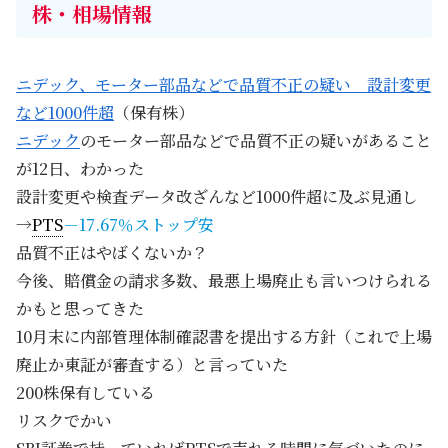
株・相場情報
ニデック、モーター部品などで品質不正の疑い 設計変更
など1000件超
（保有株）
ニデック
のモーター部品などで品質不正の疑いがあること
が12日、わかった
設計変更や検査データ改ざんなど1000件超に及ぶ見通し
→
PTS
－17.67％ストップ安
品質不正はやばくないか？
今後、賠償金の請求多数、最悪上場廃止も言いつけられる
かもと思ってきた
10月末に内部管理体制確認書を提出する方針（これで上場
廃止か東証が審査する）と言っていた
200株保有している
リスクでかい