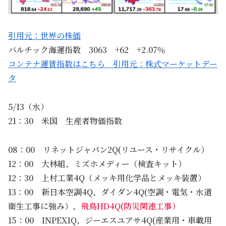
引用元：世界の株価
バルチック海運指数 3063 +62 +2.07％
コンテナ運賃指数はこちら 引用元：株式マーケットデー
タ
5/13（水）
21：30 米国 生産者物価指数
08：00 リネットジャパン2Q(リユース・リサイクル）
12：00 大林組、ミズホメディー（検査キット）
12：30 上村工業4Q（メッキ用化学品とメッキ装置）
13：00 新日本空調4Q、ダイダン4Q(空調・電気・水道
衛生工事に強み）、
飛鳥HD4Q(防災関連工事）
15：00 INPEX1Q、ジーエスユアサ4Q(産業用・車載用