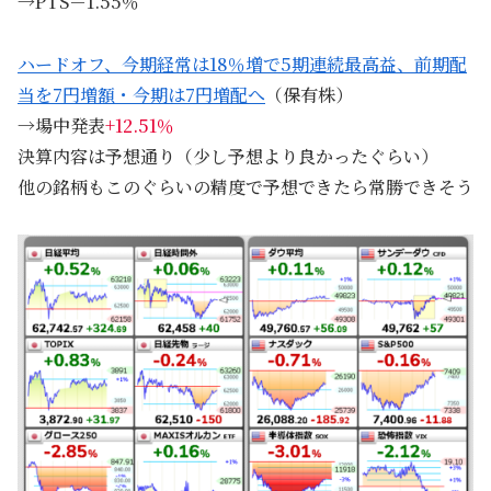
→PTS－1.55％
ハードオフ、今期経常は18％増で5期連続最高益、前期配
当を7円増額・今期は7円増配へ
（保有株）
→場中発表
+12.51％
決算内容は予想通り（少し予想より良かったぐらい）
他の銘柄もこのぐらいの精度で予想できたら常勝できそう