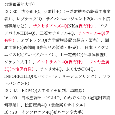
の鉛蓄電池大手）
15：30 浅沼組4Q、弘電社4Q（三菱電機系の設備工事業
者）、レゾナック1Q、サイバーエージェント2Q(ネット広
告事業など）、
デクセリアルズ4Q(
NISA
保有株）
、アジ
アパイルHD(4Q)、三菱マテリアル4Q、
サンコール4Q(保
有株）
、オプトラン1Q(光学薄膜装置の製造・販売）、湖
北工業1Q(通信網用光部品の製造・販売）、日本マイクロ
ニクス1Q(プローブカード）、山一電機4Q(半導体検査用
ソケット大手）、
イントラスト4Q(保有株）
、
フルヤ金属
3Q(本命保有株）
、サンリオ4Q、ふくおかFG4Q、
INFORICHI1Q(モバイルバッテリーシェアリング）、ソフ
トバンクG4Q
15：45 EDP4Q(人工ダイヤ原料、単結晶）
16：00 日本空調サービス4Q、かわでん4Q（配電制御設
備専業）、松田産業4Q（貴金属リサイクル）
16：20 インフロニア4Q(ゼネコン準大手）