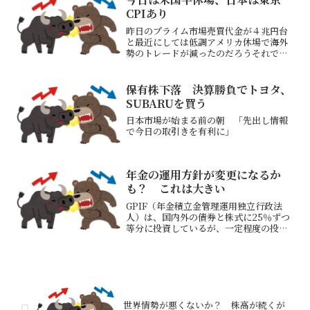
有株NECも－5....
CPIあり
昨日のプライム市場売買代金が４兆円台
と最近にしては低調アメリカ休場で海外
勢のトレードが減ったのだろうそれでも
日経平均株価は+608円と大きめの上昇と
なった（アドバン、ソフバンG、東エレで
約+470円寄与）午前中10：00頃高値で
保有株下落 決算勝負でトヨタ、
後場低調なの...
SUBARUを買う
日本市場が始まる前の朝 「先出し情報
で今日の取引きを有利に」
年金の運用方針が変更になるか
も？ これは大きい
GPIF（年金積立金管理運用独立行政法
人）は、国内外の債券と株式に25％ずつ
等分に投資しているが、一定程度の投資
比率の変動は認められている。この25％
ずつ等分の振り分けを変更し、日本の金
融資産（日本株と日本国債）の割合を高
くする思惑が出る発...
世界情勢が悪くないか？ 株高が続くが