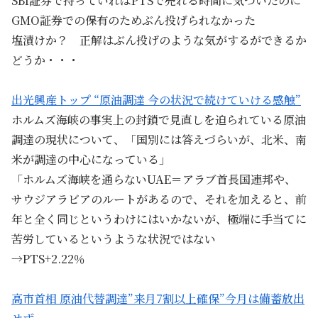
SBI証券で持っていればPTSで売れる時間に気づいたのに
GMO証券での保有のためぶん投げられなかった
塩漬けか？ 正解はぶん投げのような気がするができるか
どうか・・・
出光興産トップ “原油調達 今の状況で続けていける感触”
ホルムズ海峡の事実上の封鎖で見直しを迫られている原油
調達の現状について、「国別には答えづらいが、北米、南
米が調達の中心になっている」
「ホルムズ海峡を通らないUAE＝アラブ首長国連邦や、
サウジアラビアのルートがあるので、それを加えると、前
年と全く同じというわけにはいかないが、極端に手当てに
苦労しているというような状況ではない
→PTS+2.22％
高市首相 原油代替調達”来月7割以上確保”今月は備蓄放出