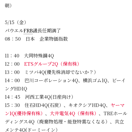
朝）
5/15（金）
パウエル
FRB
議長任期満了
08：50 日本 企業物価指数
11：40 大同特殊鋼4Q
12：00
ETSグループ2Q（保有株）
13：00 ミツバ4Q(優先株消却でないか？）
14：00 巴川コーポレーション4Q、横浜ゴム1Q、ビーイ
ングHD1Q
14：45 河西工業4Q(日産向け）
15：30 住石HD4Q(石炭）、キオクシアHD4Q、
ヤーマ
ン1Q(優待保有株）
、
大井電気4Q（保有株）
、TREホール
ディングス4Q（廃棄物処理・能登特需なくなる）、共立
メンテ4Q(ドーミーイン）