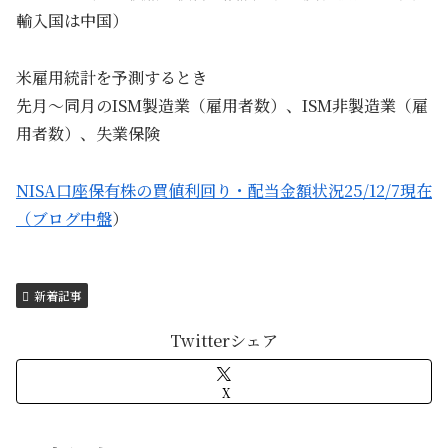
輸入国は中国）
米雇用統計を予測するとき
先月～同月のISM製造業（雇用者数）、ISM非製造業（雇
用者数）、失業保険
NISA口座保有株の買値利回り・配当金額状況25/12/7現在
（ブログ中盤
）
新着記事
Twitterシェア
X