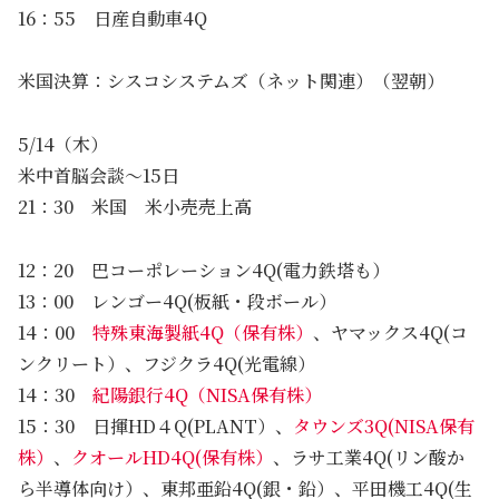
16：55 日産自動車4Q
米国決算：シスコシステムズ（ネット関連）（翌朝）
5/14（木）
米中首脳会談～15日
21：30 米国 米小売売上高
12：20 巴コーポレーション4Q(電力鉄塔も）
13：00 レンゴー4Q(板紙・段ボール）
14：00
特殊東海製紙4Q（保有株）
、ヤマックス4Q(コ
ンクリート）、フジクラ4Q(光電線）
14：30
紀陽銀行4Q（NISA保有株）
15：30 日揮HD４Q(PLANT）、
タウンズ3Q(NISA保有
株）
、
クオールHD4Q(保有株）
、ラサ工業4Q(リン酸か
ら半導体向け）、東邦亜鉛4Q(銀・鉛）、平田機工4Q(生