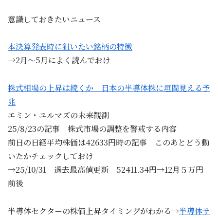
意識しておきたいニュース
本決算発表時に狙いたい銘柄の特徴
→2月～5月によく読んでおけ
株式相場の上昇は続くか 日本の半導体株に垣間見える予
兆
エミン・ユルマズの未来観測
25/8/23の記事 株式市場の調整を警戒する内容
前日の日経平均株価は42633円時の記事 このあとどう動
いたかチェックしておけ
→25/10/31 過去最高値更新 52411.34円→12月５万円
前後
半導体セクターの株価上昇タイミングがわかる→
半導体サ