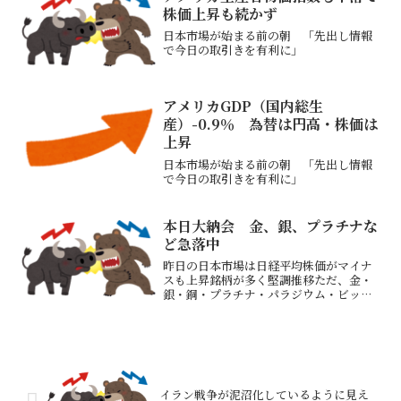
株価上昇も続かず
日本市場が始まる前の朝 「先出し情報
で今日の取引きを有利に」
アメリカGDP（国内総生
産）-0.9％ 為替は円高・株価は
上昇
日本市場が始まる前の朝 「先出し情報
で今日の取引きを有利に」
本日大納会 金、銀、プラチナな
ど急落中
昨日の日本市場は日経平均株価がマイナ
スも上昇銘柄が多く堅調推移ただ、金・
銀・銅・プラチナ・パラジウム・ビット
コインは乱高下下のチャートは「銀」昨
日朝の寄り付近が最高値で典型的な天井
チャートの形となった（バイイング・ク
ライマックスか？）出来高...
イラン戦争が泥沼化しているように見え