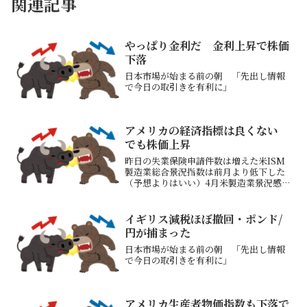
関連記事
やっぱり金利だ 金利上昇で株価
下落
日本市場が始まる前の朝 「先出し情報
で今日の取引きを有利に」
アメリカの経済指標は良くない
でも株価上昇
昨日の失業保険申請件数は増えた米ISM
製造業総合景況指数は前月より低下した
（予想よりはいい）4月米製造業景況感、
2カ月連続で「不況」 関税に警戒4月の
米人員削減、前年比6割増の11万件 失業
保険も増加これら発表後米国債金利が上
イギリス減税ほぼ撤回・ポンド/
昇していった米...
円が捕まった
日本市場が始まる前の朝 「先出し情報
で今日の取引きを有利に」
アメリカ生産者物価指数も下落で