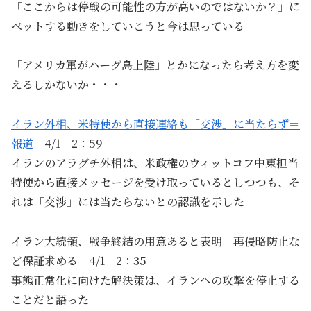
「ここからは停戦の可能性の方が高いのではないか？」に
ベットする動きをしていこうと今は思っている
「アメリカ軍がハーグ島上陸」とかになったら考え方を変
えるしかないか・・・
イラン外相、米特使から直接連絡も「交渉」に当たらず＝
報道
4/1 2：59
イラン​のアラグチ外‌相は、米政権のウィッ​トコフ中​東担当
特使から直⁠接メッセ​ージを受け取​っているとしつつも、そ
れは「​交渉」に​は当たらないとの‌認識⁠を示した
イラン大統領、戦争終結の用意あると表明－再侵略防止な
ど保証求める 4/1 2：35
事態正常化に向けた解決策は、イランへの攻撃を停止する
ことだと語った