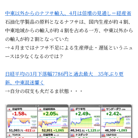
中東以外からのナフサ輸入、4月は倍増の見通し＝経産省
石油化学製品の原料となるナフサは、国内生産が約４割、
中東地域からの輸入が約４割を占​める一方、​中東以⁠外から
の輸入が約２割となっていた
→４月まではナフサ不足による生産停止・遅延というニュ
ースは少なくなるのでは？
日経平均の3月下落幅7786円と過去最大 35年ぶり更
新、中東混迷響く
→自分の収支も火だるま状態・・・