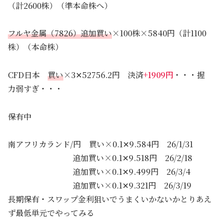
（計2600株）（準本命株へ）
フルヤ金属（7826）
追加買い
×100株×5840円（計1100
株）（本命株）
CFD日本
買い
×3✕52756.2円 決済
+1909円
・・・握
力弱すぎ・・・
保有中
南アフリカランド/円 買い×0.1✕9.584円 26/1/31
追加買い×0.1✕9.518円 26/2/18
追加買い×0.1✕9.499円 26/3/4
追加買い×0.1✕9.321円 26/3/19
長期保有・スワップ金利狙いでうまくいかないかとりあえ
ず最低単元でやってみる