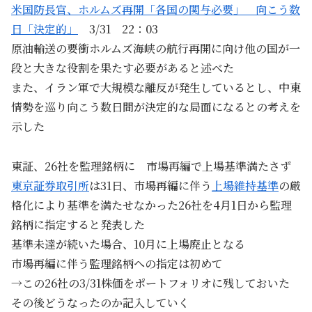
米国防長官、ホルムズ再開「各国の関与必要」 向こう数
日「決定的」
3/31 22：03
原油輸送の​要衝ホルムズ海峡の航行再開に向け他の国が一
段と大きな役割‌を果たす必要があると述べた
また、イラン軍で大規模な離反が発生しているとし、中東
情勢を巡り向こう数日間が決定的な局面になるとの考えを
示した
東証、26社を監理銘柄に 市場再編で上場基準満たさず
東京証券取引所
は31日、市場再編に伴う
上場維持基準
の厳
格化により基準を満たせなかった26社を4月1日から監理
銘柄に指定すると発表した
基準未達が続いた場合、10月に上場廃止となる
市場再編に伴う監理銘柄への指定は初めて
→この26社の3/31株価をポートフォリオに残しておいた
その後どうなったのか記入していく