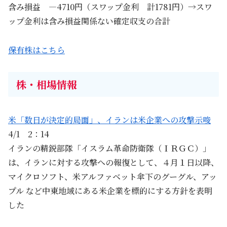
含み損益 ―4710円（スワップ金利 計1781円）→スワ
ップ金利は含み損益関係ない確定収支の合計
保有株はこちら
株・相場情報
米「数日が決定的局面」、イランは米企業への攻撃示唆
4/1 2：14
イランの精鋭部隊「イスラ​ム革命防衛隊（ＩＲＧＣ）」
は、イランに対する攻撃への報復として、４月１日以降、
マイクロソフト、米アルファ‌ベット傘下のグーグル、アッ
プル など中東地域にある米企業を標的にする方針を表明
した