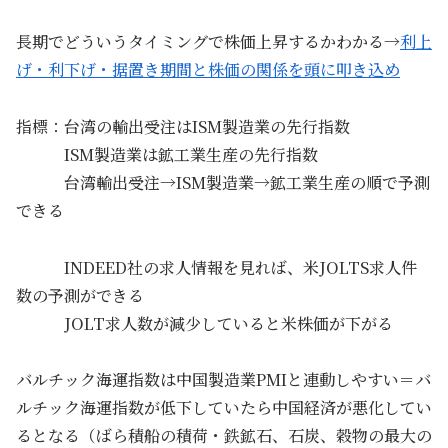
長期でどういうタイミングで株価上昇するかわかる→
利上
げ・利下げ・据置き期間と株価の関係を頭に叩き込め
指標：台湾の輸出受注はISM製造業の先行指数
ISM製造業は鉱工業生産の先行指数
台湾輸出受注→ISM製造業→鉱工業生産の順で予測
できる
INDEED社の求人情報を見れば、米JOLTS求人件
数の予測ができる
JOLT求人数が減少していると米株価が下がる
バルチック海運指数は中国製造業PMIと連動しやすい＝バ
ルチック海運指数が低下していたら中国経済が悪化してい
るとなる（ばら積船の積荷・鉄鉱石、石炭、穀物の最大の