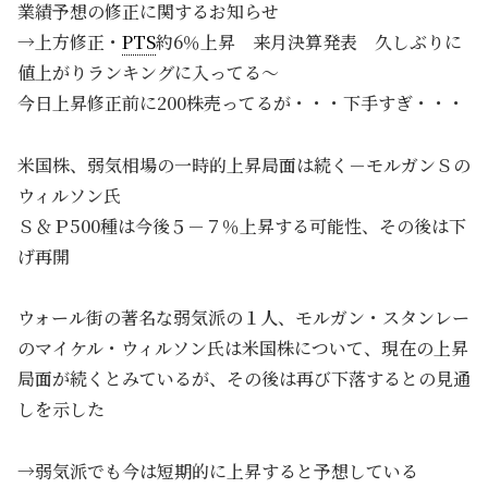
業績予想の修正に関するお知らせ
→上方修正・
PTS
約6％上昇 来月決算発表 久しぶりに
値上がりランキングに入ってる～
今日上昇修正前に200株売ってるが・・・下手すぎ・・・
米国株、弱気相場の一時的上昇局面は続く－モルガンＳの
ウィルソン氏
Ｓ＆Ｐ500種は今後５－７％上昇する可能性、その後は下
げ再開
ウォール街の著名な弱気派の１人、モルガン・スタンレー
のマイケル・ウィルソン氏は米国株について、現在の上昇
局面が続くとみているが、その後は再び下落するとの見通
しを示した
→弱気派でも今は短期的に上昇すると予想している