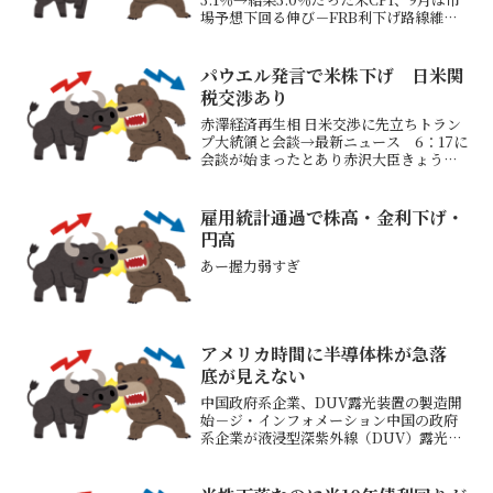
場予想下回る伸び－FRB利下げ路線維持
へこれを好感し、株価指数は上昇、金
利、ドルは小動き来週、米政策金利の発
表があるが利下げ確率が上がった利下げ
パウエル発言で米株下げ 日米関
が行われるなら...
税交渉あり
赤澤経済再生相 日米交渉に先立ちトラン
プ大統領と会談→最新ニュース 6：17に
会談が始まったとあり赤沢大臣きょう渡
米 「早い者勝ち」関税交渉 日本カー
ド「アラスカ巨大ガス開発」→トランプ
大統領も同席するとのこと かなりの大
雇用統計通過で株高・金利下げ・
役となっている な...
円高
あー握力弱すぎ
アメリカ時間に半導体株が急落
底が見えない
中国政府系企業、DUV露光装置の製造開
始－ジ・インフォメーション中国の政府
系企業が液浸型深紫外線（DUV）露光装
置の製造を開始したと、テクノロジーニ
ュースサイトのジ・インフォメーション
が、関係者2人の話として報じた→オラン