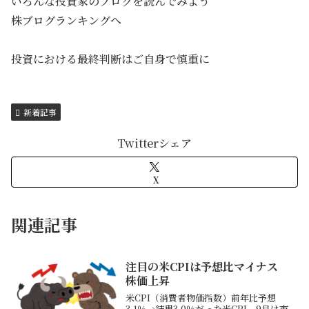
いろんな投資家のブログを読んでみよう
株ブログランキングへ
投資における最終判断はご自身で慎重に
新着記事
Twitterシェア
X
関連記事
注目の米CPIは予想比マイナス
株価上昇
米CPI（消費者物価指数）前年比予想
3.1％→結果3.0％だった米CPI、9月は市