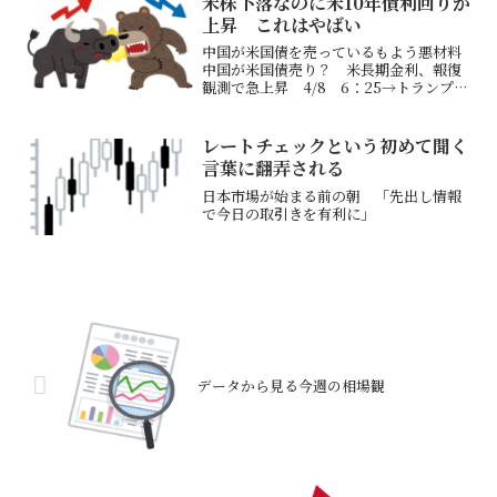
米株下落なのに米10年債利回りが
ダのASML、米国...
上昇 これはやばい
中国が米国債を売っているもよう悪材料
中国が米国債売り？ 米長期金利、報復
観測で急上昇 4/8 6：25→トランプ
氏、ベッセント氏両名が米国債利回りを
低下させて国債の借り換え金利を低くし
たいと思っているところ（25年中に9.2
レートチェックという初めて聞く
兆ドルが満期を迎...
言葉に翻弄される
日本市場が始まる前の朝 「先出し情報
で今日の取引きを有利に」
データから見る今週の相場観