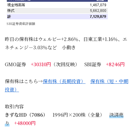
SBI証券資産評価額
昨日の保有株はウェルビー+2.86％、日東工業+1.16％、エ
ネチェンジ－3.03％など 小動き
GMO証券
+30310円
（次回反映） SBI証券
+8246円
保有株はこちら→
保有株（長期投資）
保有株（短・中期
投資）
取引内容
きずなHD（7086）
1996円×200株（全量）
決済売
り
+48000円