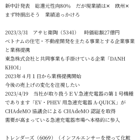
新中計発表 総還元性向80％ だが現業績は✕ 欧州✕
まず特損出そう 業績追っかけろ
2023/3/31 アサヒ衛陶（5341） 時価総額27億円
ベトナムの住宅・不動産開発を主たる事業とする企業事業
と業務提携
東急株式会社と共同事業も手掛けている企業「DANH
KHOI」
2023年４月１日から業務提携開始
今後の売上げの変化を注視したい
2023/4/19 当社が取り扱うＥＶ急速充電器の第１号機種
であります「EV・PHEV 用急速充電器 A-QUICK」が
CHAdeMO 協議会による CHAdeMO 認証を取得
需要が高まっている急速充電器市場へ本格的に参入
トレンダーズ（6069）（インフルエンサーを使って化粧