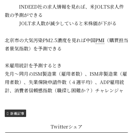
INDEED社の求人情報を見れば、米JOLTS求人件
数の予測ができる
JOLT求人数が減少していると米株価が下がる
北京市の大気汚染PM2.5濃度を見れば中国
PMI
（購買担当
者景気指数）を予測できる
米雇用統計を予測するとき
先月～同月のISM製造業（雇用者数）、ISM非製造業（雇
用者数）、失業保険申請件数（４週平均）、ADP雇用統
計、消費者信頼感指数（職探し困難か？）チャレンジャ
新着記事
Twitterシェア