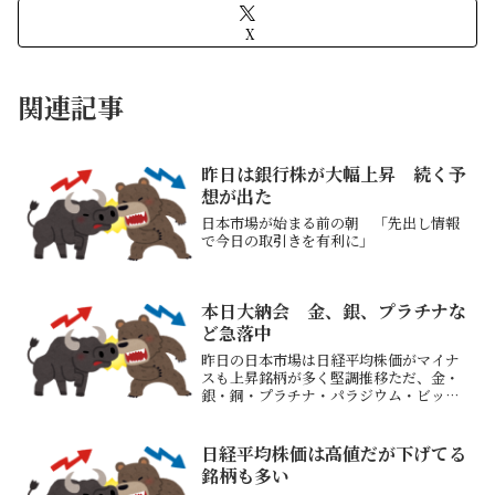
X
関連記事
昨日は銀行株が大幅上昇 続く予
想が出た
日本市場が始まる前の朝 「先出し情報
で今日の取引きを有利に」
本日大納会 金、銀、プラチナな
ど急落中
昨日の日本市場は日経平均株価がマイナ
スも上昇銘柄が多く堅調推移ただ、金・
銀・銅・プラチナ・パラジウム・ビット
コインは乱高下下のチャートは「銀」昨
日朝の寄り付近が最高値で典型的な天井
チャートの形となった（バイイング・ク
日経平均株価は高値だが下げてる
ライマックスか？）出来高...
銘柄も多い