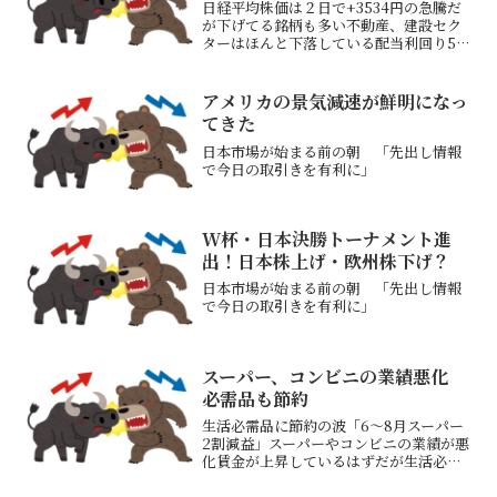
日経平均株価は２日で+3534円の急騰だ
が下げてる銘柄も多い不動産、建設セク
ターはほんと下落している配当利回り5％
超でも売られる銘柄もある（保有株では
飛鳥HDが利回り5.67％になるまで株価
下落している）経験上利回り5％超えで業
アメリカの景気減速が鮮明になっ
績が上昇して...
てきた
日本市場が始まる前の朝 「先出し情報
で今日の取引きを有利に」
W杯・日本決勝トーナメント進
出！日本株上げ・欧州株下げ？
日本市場が始まる前の朝 「先出し情報
で今日の取引きを有利に」
スーパー、コンビニの業績悪化
必需品も節約
生活必需品に節約の波「6～8月スーパー
2割減益」スーパーやコンビニの業績が悪
化賃金が上昇しているはずだが生活必需
品を節約してるとなると今後の株価が厳
しいかもインフレが継続してくれないと