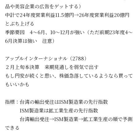
品や美容企業の広告をゲットする）
中計で24年度営業利益11.5億円→26年度営業利益20億円
とぶち上げる
季節要因 4～6月、10～12月が強い（ただ前期23年度4～
6月決算は強い 注意）
アップルインターナショナル（2788）
２月上旬本決算 来期見通しを弱気で出す
もし円安が続くと思い、株価急落しているようなら買って
もいいかも
指標：台湾の輸出受注はISM製造業の先行指数
ISM製造業は鉱工業生産の先行指数
台湾輸出受注→ISM製造業→鉱工業生産の順で予測
できる