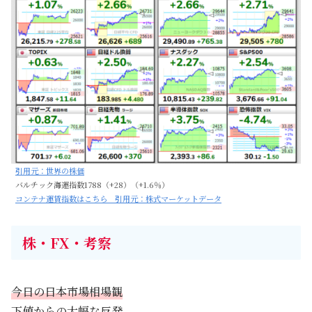
引用元：世界の株価
バルチック海運指数1788（+28）（+1.6％）
コンテナ運賃指数はこちら 引用元：株式マーケットデータ
株・FX・考察
今日の日本市場相場観
下値からの大幅な反発