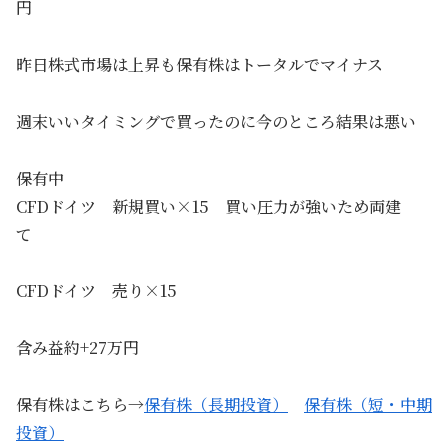
円
昨日株式市場は上昇も保有株はトータルでマイナス
週末いいタイミングで買ったのに今のところ結果は悪い
保有中
CFDドイツ 新規買い×15 買い圧力が強いため両建
て
CFDドイツ 売り×15
含み益約+27万円
保有株はこちら→
保有株（長期投資）
保有株（短・中期
投資）