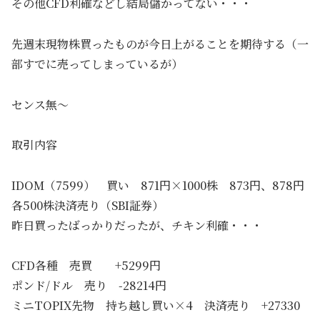
その他CFD利確などし結局儲かってない・・・
先週末現物株買ったものが今日上がることを期待する（一
部すでに売ってしまっているが）
センス無～
取引内容
IDOM（7599） 買い 871円×1000株 873円、878円
各500株決済売り（SBI証券）
昨日買ったばっかりだったが、チキン利確・・・
CFD各種 売買 +5299円
ポンド/ドル 売り -28214円
ミニTOPIX先物 持ち越し買い×4 決済売り +27330