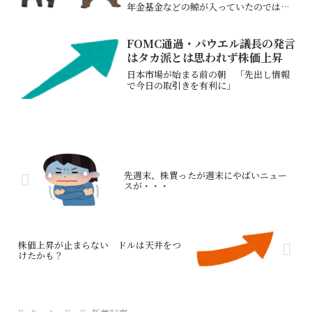
年金基金などの鯨が入っていたのではな
いかとの観測も」ブラックマンデー再び
を狙ってた勢は不発に終わった結果的に
昨日の寄りに買えた勢が一番いい買い場
FOMC通過・パウエル議長の発言
となった個人的には1銘柄...
はタカ派とは思われず株価上昇
日本市場が始まる前の朝 「先出し情報
で今日の取引きを有利に」
先週末、株買ったが週末にやばいニュー
スが・・・
株価上昇が止まらない ドルは天井をつ
けたかも？