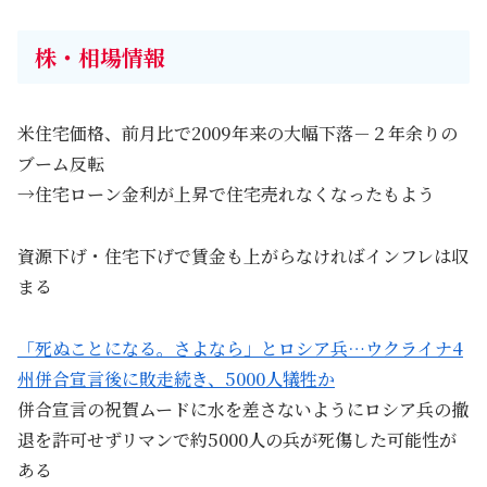
株・相場情報
米住宅価格、前月比で2009年来の大幅下落－２年余りの
ブーム反転
→住宅ローン金利が上昇で住宅売れなくなったもよう
資源下げ・住宅下げで賃金も上がらなければインフレは収
まる
「死ぬことになる。さよなら」とロシア兵…ウクライナ4
州併合宣言後に敗走続き、5000人犠牲か
併合宣言の祝賀ムードに水を差さないようにロシア兵の撤
退を許可せずリマンで約5000人の兵が死傷した可能性が
ある