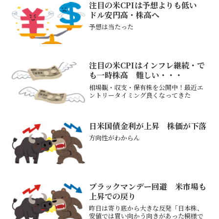
字にもかかわらず株価上昇この流れが続
注目の米CPIは予想よりも低い
くなら今週も上昇今週発...
ドル安円高・株高へ
予想は当たった
注目の米CPIはインフレ継続・で
も一時株高 難しい・・・
相場観・収支・保有株を公開中！最近エ
ントリータイミング良くなってきた
日米国債金利が上昇 株価が下落
方向性がわからん
ブラックマンデー回避 米市場も
上昇での戻り
昨日は寄り底から大きな反発「日本株、
安値では買い向かう向きがあった模様で