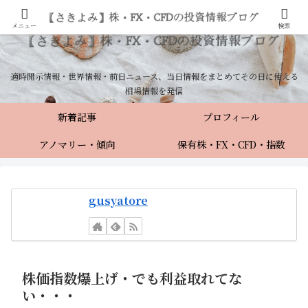
メニュー
検索
適時開示情報・世界情報・前日ニュース、当日情報をまとめてその日に使える
相場情報を発信
新着記事
プロフィール
アノマリー・傾向
保有株・FX・CFD・指数
gusyatore
株価指数爆上げ・でも利益取れてな
い・・・