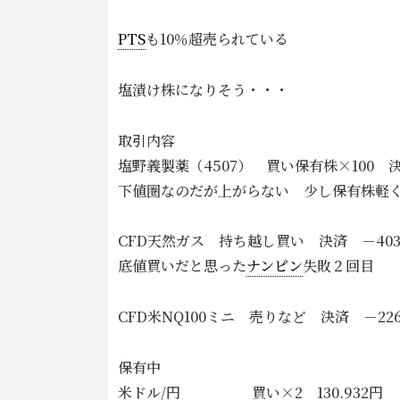
PTS
も10％超売られている
塩漬け株になりそう・・・
取引内容
塩野義製薬（4507） 買い保有株×100 決
下値圏なのだが上がらない 少し保有株軽
CFD天然ガス 持ち越し買い 決済 －403
底値買いだと思った
ナンピン
失敗２回目
CFD米NQ100ミニ 売りなど 決済 －226
保有中
米ドル/円 買い×2 130.932円