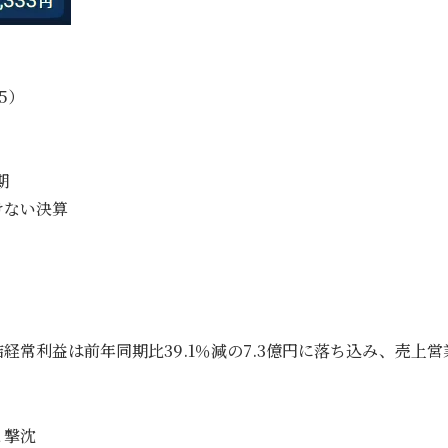
5）
期
けない決算
連結経常利益は前年同期比39.1％減の7.3億円に落ち込み、売上営
と撃沈