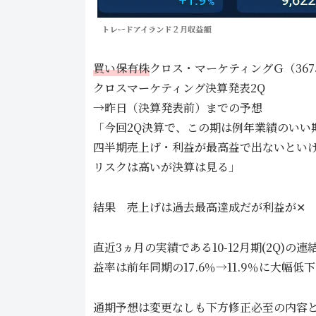
買い保有株
クロス・マーケティングＧ（367
クロスマーケティング決算発表2Q
→昨日（決算発表前）までの予想
「今回2Q決算で、この期は例年業績のいい
四半期売上げ・利益が最高益で出ないとい
リスクは高いが決算は見る」
結果 売上げは過去最高達成だが利益が✕
直近3ヵ月の実績である10-12月期(2Q)の
益率は前年同期の17.6％→11.9％に大幅低下
通期予想は変更なしも下方修正必至の内容