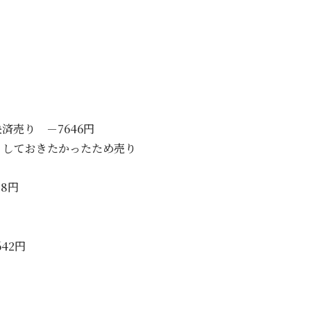
済売り －7646円
くしておきたかったため売り
8円
42円