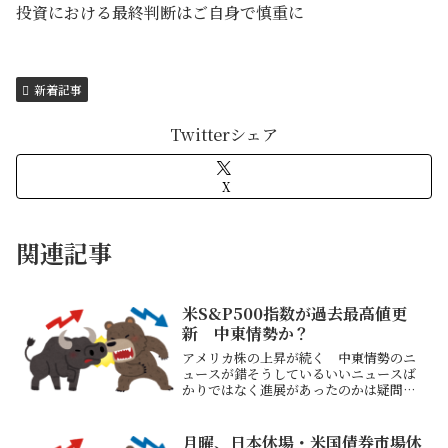
投資における最終判断はご自身で慎重に
新着記事
Twitterシェア
X
関連記事
米S&P500指数が過去最高値更
新 中東情勢か？
アメリカ株の上昇が続く 中東情勢のニ
ュースが錯そうしているいいニュースば
かりではなく進展があったのかは疑問そ
れでも原油価格は低下し、株価は上昇し
ているホルムズ海峡再開に同意しなけれ
ばイランを爆撃、トランプ氏再び警告
月曜、日本休場・米国債券市場休