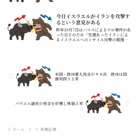
今日イスラエルがイランを攻撃す
るという意見がある
昨年10月7日はハマスによるテロ事件があ
った日そのため「先週あったイランによ
るイスラエルへのミサイル攻撃の報復が
今日行われるのではないか？」という識
者がいる対イラン報復、適切なタイミン
グで実施 イスラエル軍報道官心情的に
はやめてほしいでも相...
米国・欧州要人発言がタカ派 欧州は国
債利回り上昇
パウエル議長の発言を好感し株価上昇
ホーム
新着記事