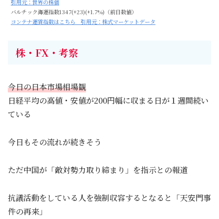
引用元：世界の株価
バルチック海運指数1347(+23)(+1.7%)（前日数値）
コンテナ運賃指数はこちら 引用元：株式マーケットデータ
株・FX・考察
今日の日本市場相場観
日経平均の高値・安値が200円幅に収まる日が１週間続い
ている
今日もその流れが続きそう
ただ中国が「敵対勢力取り締まり」を指示との報道
抗議活動をしている人を強制収容するとなると「天安門事
件の再来」