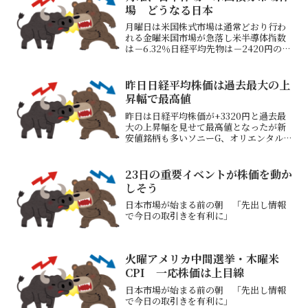
5/6 21：51イラン...
場 どうなる日本
月曜日は米国株式市場は通常どおり行わ
れる金曜米国市場が急落し米半導体指数
は－6.32％日経平均先物は－2420円の
45200円現在のサンデーダウ、サンデー
NQは微上昇、ビットコインは3％以上反
発中月曜日の米国株市場が注目となる指
昨日日経平均株価は過去最大の上
値、指値どこ...
昇幅で最高値
昨日は日経平均株価が+3320円と過去最
大の上昇幅を見せて最高値となったが新
安値銘柄も多いソニーG、オリエンタルラ
ンド、富士フイルム、エムスリー、住友
ファーマ、マツダ、ホンダ、SUBARU、
キャノン、バンダイナムコ、任天堂、サ
23日の重要イベントが株価を動か
ンリオ、しまむ...
しそう
日本市場が始まる前の朝 「先出し情報
で今日の取引きを有利に」
火曜アメリカ中間選挙・木曜米
CPI 一応株価は上目線
日本市場が始まる前の朝 「先出し情報
で今日の取引きを有利に」