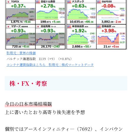
引用元：世界の株価
バルチック海運指数 1139（+9）（+0.8％）
コンテナ運賃指数はこちら 引用元：株式マーケットデータ
株・FX・考察
今日の日本市場相場観
上に書いたとおり高寄り後失速を予想
個別ではアースインフィニティ―（7692）、インバウン