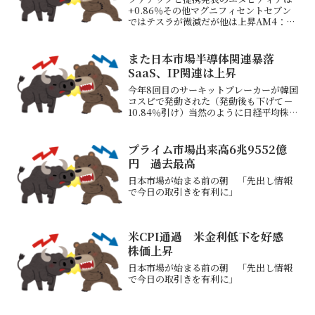
+0.86％その他マグニフィセントセブン
ではテスラが微減だが他は上昇AM4：00
にトランプ大統領が重大発表があると言
われていた内容がおそらくこれトランプ
氏、新たな燃費基準を発表へ－新車価格
また日本市場半導体関連暴落
高騰への対応念頭...
SaaS、IP関連は上昇
今年8回目のサーキットブレーカーが韓国
コスピで発動された（発動後も下げて－
10.84％引け）当然のように日経平均株価
が連動して下げる（歴代7位の下げ幅）半
導体、生成・フィジカルAI、MLCC、光
デバイス、化学、蓄電池関連などが大幅
プライム市場出来高6兆9552億
下落（キオ...
円 過去最高
日本市場が始まる前の朝 「先出し情報
で今日の取引きを有利に」
米CPI通過 米金利低下を好感
株価上昇
日本市場が始まる前の朝 「先出し情報
で今日の取引きを有利に」