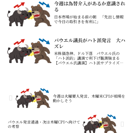
今週は為替介入があるか意識され
る
日本市場が始まる前の朝 「先出し情報
で今日の取引きを有利に」
パウエル議長がハト派発言 大ハ
ズレ
米株価急伸、ドル下落 パウエル氏の
「ハト派的」講演で利下げ観測強まる
【パウエル氏講演】ハト派サプライズ、
雇用に軸足－市場関係者の見方米連邦準
備制度理事会（ＦＲＢ）のパウエル議長
が２２日に年次経済シンポジウム「ジャ
クソンホール会議」で行った講...
今週は火曜要人発言、木曜米CPIが相場を
動かしそう
パウエル発言通過・次は木曜CPIへ向けて
の考察