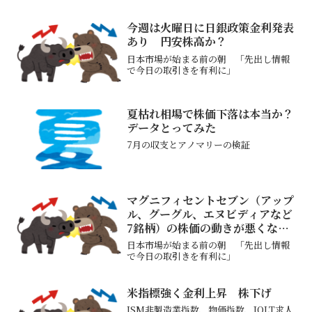
今週は火曜日に日銀政策金利発表
あり 円安株高か？
日本市場が始まる前の朝 「先出し情報
で今日の取引きを有利に」
夏枯れ相場で株価下落は本当か？
データとってみた
7月の収支とアノマリーの検証
マグニフィセントセブン（アップ
ル、グーグル、エヌビディアなど
7銘柄）の株価の動きが悪くなっ
た
日本市場が始まる前の朝 「先出し情報
で今日の取引きを有利に」
米指標強く金利上昇 株下げ
ISM非製造業指数、物価指数、JOLT求人