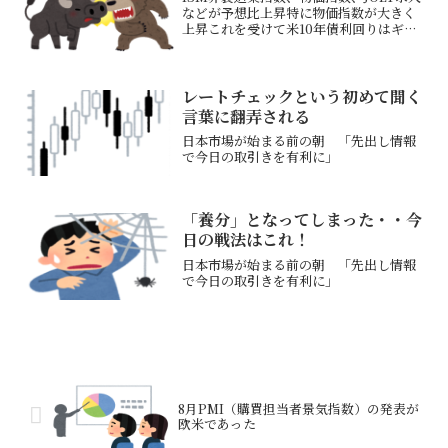
などが予想比上昇特に物価指数が大きく
上昇これを受けて米10年債利回りはギャ
ップアップで4.68％前後まで上昇米株価
指数も下落で反応それでも下がったとこ
ろでは買いが入るが最終的には下げた今
週末に雇用統...
レートチェックという初めて聞く
言葉に翻弄される
日本市場が始まる前の朝 「先出し情報
で今日の取引きを有利に」
「養分」となってしまった・・今
日の戦法はこれ！
日本市場が始まる前の朝 「先出し情報
で今日の取引きを有利に」
8月PMI（購買担当者景気指数）の発表が
欧米であった