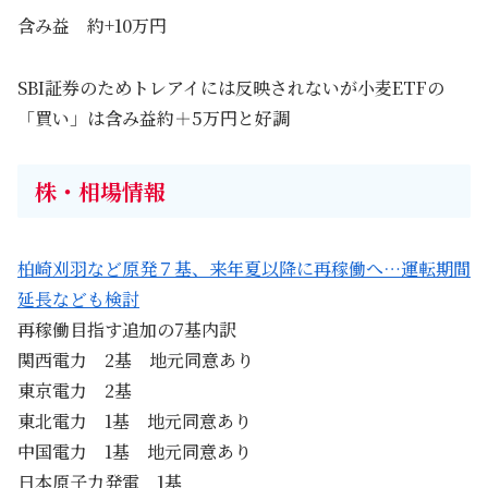
含み益 約+10万円
SBI証券のためトレアイには反映されないが小麦ETFの
「買い」は含み益約＋5万円と好調
株・相場情報
柏崎刈羽など原発７基、来年夏以降に再稼働へ…運転期間
延長なども検討
再稼働目指す追加の7基内訳
関西電力 2基 地元同意あり
東京電力 2基
東北電力 1基 地元同意あり
中国電力 1基 地元同意あり
日本原子力発電 1基