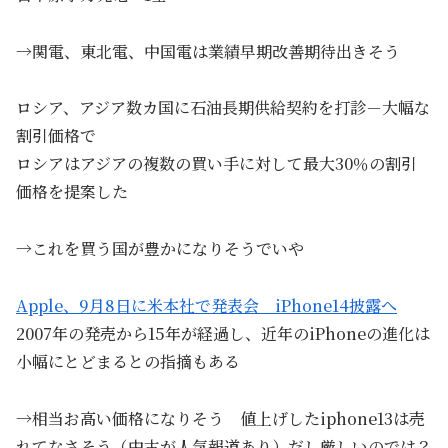
→関電、東北電、中国電は業績早期改善期待出きそう
ロシア、アジア数カ国に石油長期供給契約を打診－大幅な
割引価格で
ロシアはアジアの複数の買い手に対して最大30％の割引
価格を提案した
→これを買う国が豊かになりそうでいや
Apple、9月8日に米本社で発表会 iPhone14披露へ
2007年の発売から15年が経過し、近年のiPhoneの進化は
小幅にとどまるとの指摘もある
→相当お高い価格になりそう 値上げしたiphone13は売
れてなさそう（中古が人気報道あり）だし厳しいのでは？