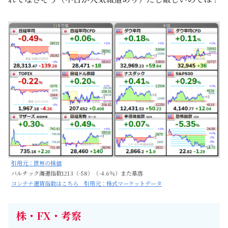
引用元：世界の株価
バルチック海運指数1213（-58）（-4.6％）また暴落
コンテナ運賃指数はこちら 引用元：株式マーケットデータ
株・FX・考察