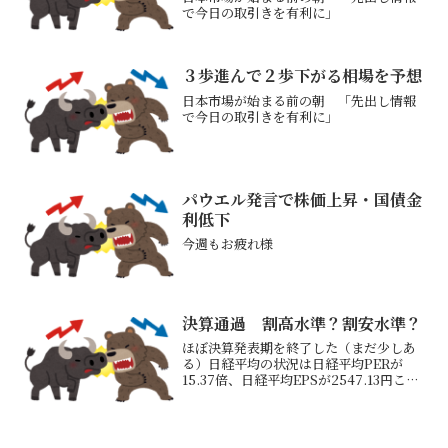
で今日の取引きを有利に」
３歩進んで２歩下がる相場を予想
日本市場が始まる前の朝 「先出し情報
で今日の取引きを有利に」
パウエル発言で株価上昇・国債金
利低下
今週もお疲れ様
決算通過 割高水準？割安水準？
ほぼ決算発表期を終了した（まだ少しあ
る）日経平均の状況は日経平均PERが
15.37倍、日経平均EPSが2547.13円これ
ら数値は最近の数値でいうとやや割安決
算前よりも日経平均EPS（1株利益）が
100円ほど上昇している今は日経平均EPS
が...