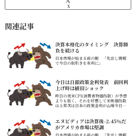
X
関連記事
決算本格化のタイミング 決算勝
負を続ける
日本市場が始まる前の朝 「先出し情報
で今日の取引きを有利に」
今日は日銀政策金利発表 前回利
上げ時は植田ショック
昨日の夜米CPI(消費者物価指数）が予想
よりも低く、それを好感して米株価指数
は上昇次は日本の政策金利が山場今日昼
に政策金利の発表があり0.25％利上げの
0.75％と予想されているこれはほぼ織り
込まれているため問題ない注目は15：30
エヌビディアは決算後-2.45％だ
からの植...
がアメリカ市場は堅調
日本市場が始まる前の朝 「先出し情報