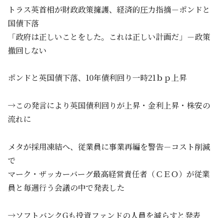
トラス英首相が財政政策擁護、経済的圧力指摘－ポンドと
国債下落
「政府は正しいことをした。これは正しい計画だ」－政策
撤回しない
ポンドと英国債下落、10年債利回り一時21ｂｐ上昇
→この発言により英国債利回りが上昇・金利上昇・株安の
流れに
メタが採用凍結へ、従業員に事業再編を警告－コスト削減
で
マーク・ザッカーバーグ最高経営責任者（ＣＥＯ）が従業
員と毎週行う会議の中で発表した
→ソフトバンクGも投資ファンドの人員を減らすと発表