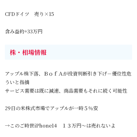
CFDドイツ 売り×15
含み益約+33万円
株・相場情報
アップル株下落、ＢｏｆＡが投資判断引き下げ－優位性危
ういと指摘
サービス需要は既に減速、商品需要もそれに続く可能性
29日の米株式市場でアップルが一時５％安
→このご時世iPhone14 １３万円～は売れないよ