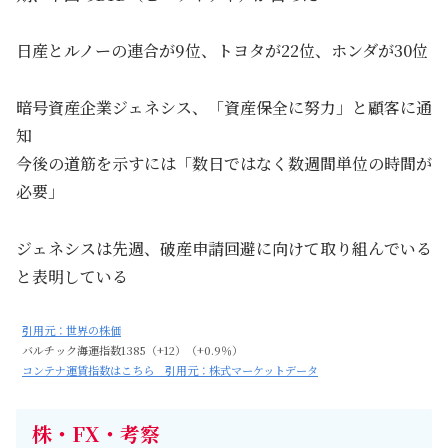
日産とルノーの連合が9位、トヨタが22位、ホンダが30位
暗号資産企業ジェネシス、「資産保全に努力」と顧客に通
知
今後の道筋を示すには「数日ではなく数週間単位の時間が
必要」
ジェネシスは先週、破産申請回避に向けて取り組んでいる
と表明している
引用元：世界の株価
バルチック海運指数1385（+12）（+0.9％）
コンテナ運賃指数はこちら 引用元：株式マーケットデータ
株・FX・考察