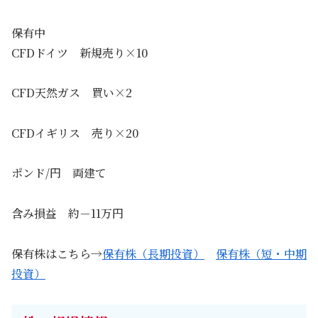
保有中
CFDドイツ 新規売り×10
CFD天然ガス 買い×2
CFDイギリス 売り×20
ポンド/円 両建て
含み損益 約－11万円
保有株はこちら→
保有株（長期投資）
保有株（短・中期
投資）