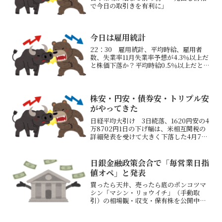
で今日の取引きを有利に」
今日は雇用統計
22：30 雇用統計、平均時給、雇用者
数、失業率11月失業率予想が4.3％以上だ
と株価下落か？平均時給0.5％以上だと金
利上昇で株価下落か？ 雇用者数25万人
以上だと金利上昇で株価下落か？トレー
ドアイランド12月収益額SBI証券資産評
価額詳...
株安・円安・債券安・トリプル安
がやってきた
日経平均大引け 3日続落、1620円安の4
万8702円1日の下げ幅は、米相互関税の
詳細発表を受けて大きく下落した4月7日
（2644円）以来の大きさとなる高市政権
が昨年よりも大きな財政出動を目指して
いるタイミングで日本国債利回りが上昇
日銀金融政策会合で「毎営業日指
し、為替...
値オペ」と発表
買ったら天井、売ったら底のポンコツマ
シン「マシン・リョウイチ」（手動取
引）の相場観・収支・保有株を公開中！
最近エントリータイミング良くなってき
た