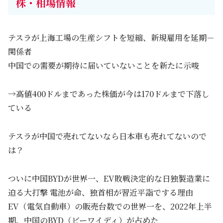
株・相場情報
テスラが上海工場の生産シフトを短縮、新規雇用を延期－
関係者
中国での需要が期待に届いていないことを新たに示唆
→高値400ドルまであった株価が今は170ドルまで下落し
ている
テスラが中国で売れてないなら日本車も売れてないので
は？
ついに中国BYDが世界一、EV敗戦決定的な日独製造業に
迫る大打撃 電池が命、独首相が習近平詣でする理由
EV（電気自動車）の販売台数での世界一を、2022年上半
期、中国のBYD（ビーワイディ）が占めた