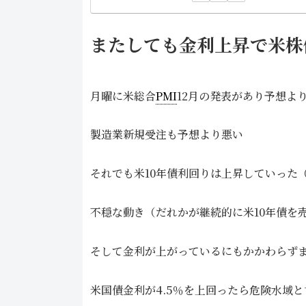
またしても金利上昇で米株
月曜に米総合
PMI
12月の発表があり予想よ
製造業新規受注も予想より悪い
それでも米10年債利回りは上昇していった
不穏な動き（だれかが継続的に米10年債を
そして金利が上がっているにもかかわらず
米国債金利が4.5％を上回ったら危険水域と