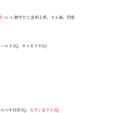
月
→いい数字だと金利上昇、ドル高、円安
ワールド3Q、サイゼリヤ1Q
わらべや日洋3Q、
セブン＆アイ3Q