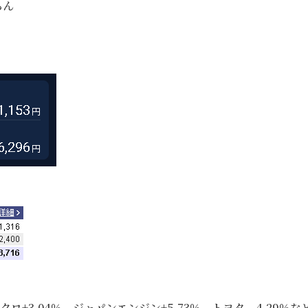
らん
ロ+3.04％、ジャパンエンジン+5.73％、トヨタ－4.29％な