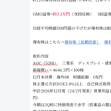
GMO証券
+約3.1万円
（次回反映） SBI証
日経平均株価500円超の下げだが保有株は
保有株はこちら→
保有株（長期投資）
保
取引内容
AGC（5201）
三菱系 ディスプレイ・建築
新規買い
×4646.5円×100株
12月本決算 海外68 時価総額 1兆円
株主還元方針DOE3.0％以上 自己株式取
中計2026年12月度（24/2月発表）営業利益
円）
今期は2Q時に特損発表で赤字（医薬品の製