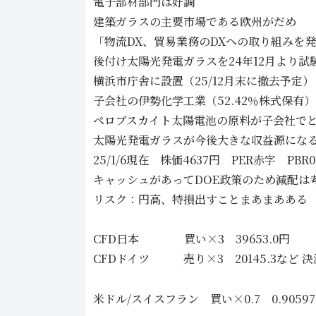
電子部材部門は好調
建築ガラスの主要市場である欧州がだめ
「物流DX、貿易業務のDXへの取り組みを
後付け太陽光発電ガラスを24年12月より試
横浜市庁舎に設置（25/12月末に撤去予定）
子会社の伊勢化学工業（52.42％株式保有
ペロブスカイト太陽電池の原料が子会社で
太陽光発電ガラスが今後大きな収益源にな
25/1/6現在 株価4637円 PER赤字 PB
キャッシュがあってDOE政策のため減配は
リスク：円高、特損出すことまあまあある
CFD日本 買い×3 39653.0円
CFDドイツ 売り×3 20145.3など 決
米ドル/スイスフラン 買い×0.7 0.905