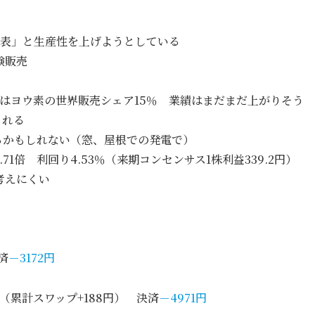
発表」と生産性を上げようとしている
験販売
）はヨウ素の世界販売シェア15％ 業績はまだまだ上がりそう
とれる
るかもしれない（窓、屋根での発電で）
R0.71倍 利回り4.53％（来期コンセンサス1株利益339.2円）
考えにくい
済
－3172円
97（累計スワップ+188円） 決済
－4971円