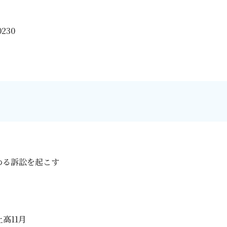
90230
める訴訟を起こす
高11月