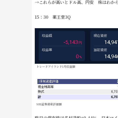
→これらが高いとドル高、円安 株はわか
15：30 薬王堂3Q
トレードアイランド1月収益額
SBI証券資産評価額
昨日の保有株は名村造船+9.44％、日本マイク