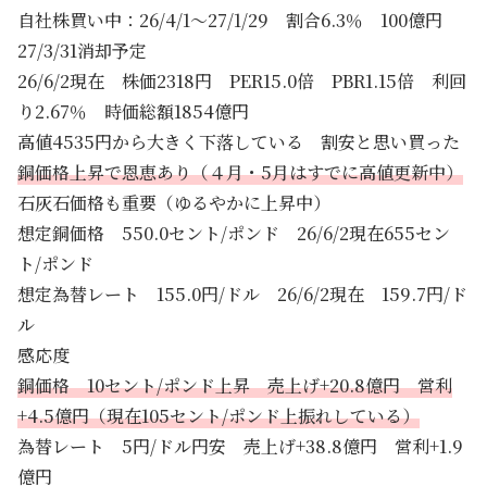
自社株買い中：26/4/1～27/1/29 割合6.3％ 100億円
27/3/31消却予定
26/6/2現在 株価2318円 PER15.0倍 PBR1.15倍 利回
り2.67％ 時価総額1854億円
高値4535円から大きく下落している 割安と思い買った
銅価格上昇で恩恵あり（４月・5月はすでに高値更新中）
石灰石価格も重要（ゆるやかに上昇中）
想定銅価格 550.0セント/ポンド 26/6/2現在655セン
ト/ポンド
想定為替レート 155.0円/ドル 26/6/2現在 159.7円/ド
ル
感応度
銅価格 10セント/ポンド上昇 売上げ+20.8億円 営利
+4.5億円（現在105セント/ポンド上振れしている）
為替レート 5円/ドル円安 売上げ+38.8億円 営利+1.9
億円