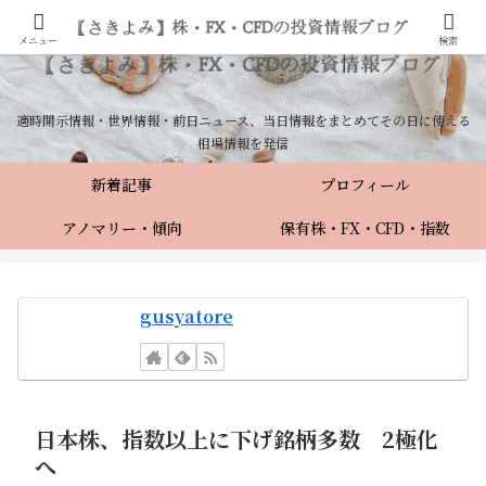
メニュー
検索
適時開示情報・世界情報・前日ニュース、当日情報をまとめてその日に使える
相場情報を発信
新着記事
プロフィール
アノマリー・傾向
保有株・FX・CFD・指数
gusyatore
日本株、指数以上に下げ銘柄多数 2極化
へ