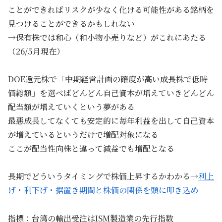
ことができればリスクが少なく化ける可能性がある銘柄を
見つけることができるかもしれない
→保有株では和心（和小物小売りなど）がこれにあたる
（26/5月現在）
DOE還元株で「中期経営計画の確度が高い成長株で低時
価総額」を選べばどんどん自己資本が増えていきどんどん
配当額が増えていくという夢がある
最悪成長してなくても安定的に毎年利益を出して自己資本
が増えているというだけで増配対象になる
ここが配当性向株と違って減益でも増配となる
長期でどういうタイミングで株価上昇するかわかる→
利上
げ・利下げ・据置き期間と株価の関係を頭に叩き込め
指標：台湾の輸出受注はISM製造業の先行指数