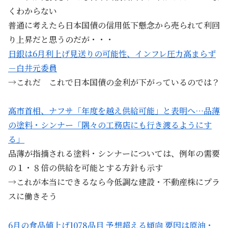
くわからない
普通に考えたら日本国債の信用低下懸念から売られて利回
り上昇だと思うのだが・・・
日銀は6月利上げ見送りの可能性、インフレ圧力高まらず
－白井元委員
→これだ これで日本国債の金利が下がっているのでは？
高市首相、ナフサ「年度を越え供給可能」と表明へ…品薄
の塗料・シンナー「隅々の工務店にも行き渡るようにす
る」
品薄が指摘される塗料・シンナーについては、例年の需要
の１・８倍の供給を可能とする方針も示す
→これが本当にできるなら今低調な建設・不動産株にプラ
スに働きそう
6月の食品値上げ1078品目 予想超える傾向 要因は原油・