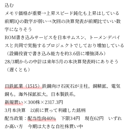
込む
メモリ価格が重要→上昇スピード鈍化も上昇はしている
前期1Qの数字が弱い→次回の決算発表が前期比でいい数
字になりそう
ROM書き込みサービスを日本サムスン、トーメンデバイ
スと共同で実施するプロジェクトでしており増加している
（設備投資で書き込み能力を約3.6倍に増強済み）
28/3期からの中計は来年5月の本決算発表時にありそう
（遅くとも）
日鉄鉱業（1515）
鉄鋼向け石灰石が主柱。銅精鉱、電気
銅も。海外採鉱拡大。日本製鉄系。
新規買い
×300株×2317.3円
3月本決算 以前に買って利確した銘柄
配当政策：
配当性向40％
下限34円 現在62円 いずれ
か高い方 今期は大きな自社株買い中