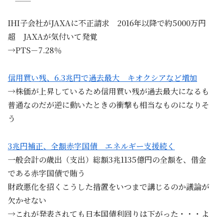
IHI子会社がJAXAに不正請求 2016年以降で約5000万円
超 JAXAが気付いて発覚
→PTS－7.28％
信用買い残、6.3兆円で過去最大 キオクシアなど増加
→株価が上昇しているため信用買い残が過去最大になるも
普通なのだが逆に動いたときの衝撃も相当なものになりそ
う
3兆円補正、全額赤字国債 エネルギー支援続く
一般会計の歳出（支出）総額3兆1135億円の全額を、借金
である赤字国債で賄う
財政悪化を招くこうした措置をいつまで講じるのか議論が
欠かせない
→これが発表されても日本国債利回りは下がった・・・よ