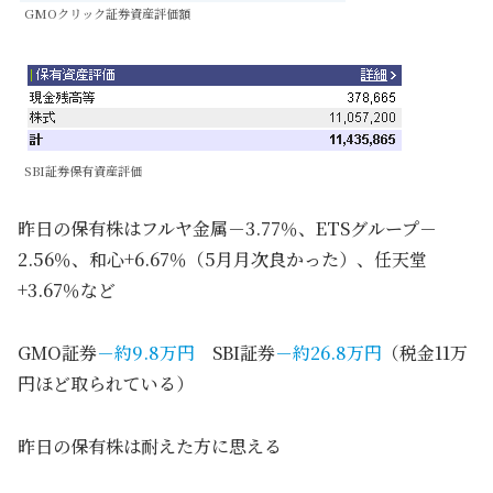
GMOクリック証券資産評価額
SBI証券保有資産評価
昨日の保有株はフルヤ金属－3.77％、ETSグループ－
2.56％、和心+6.67％（5月月次良かった）、任天堂
+3.67％など
GMO証券
－約9.8万円
SBI証券
－約26.8万円
（税金11万
円ほど取られている）
昨日の保有株は耐えた方に思える