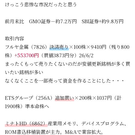
けっこう悲惨な市況だったと思う
前月末比 GMO証券－約7.2万円 SBI証券+約9.8万円
取引内容
フルヤ金属（7826）
決済売り
×100株×9410円（残り800
株）
+553700円
（買値3873円分）26/6/2
まったくもって売りたくないのだが安値更新銘柄が多く買
いたい銘柄が多い
なくなくここを一部売って資金を作ることにした・・・
ETSグループ（256A）
追加買い
×200株×1037円（計
1900株）準本命株へ
ミナトHD（6862）
産業用メモリ、デバイスプログラム、
ROM書込移植装置が主力。M&Aで業容拡大。