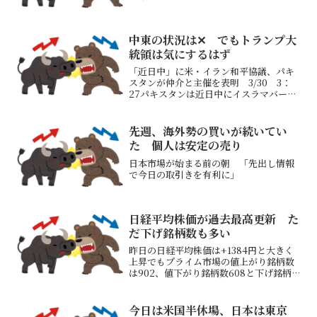
中東の状況は✕ でもトランプ大
統領は気にするはず
「近日中」に米・イラン和平協議、パキ
スタンが仲介と主催を表明 3/30 3：
27パキスタンは近日中にイスラマバード
で米国とイランによる和平協議を主催す
ると、ダール外相が述べた同外相は「協
議の仲介に関して、イランと米国の両方
先週、海外勢の買いが続いてい
がパキスタンへの信...
た 個人は安定の売り
日本市場が始まる前の朝 「先出し情報
で今日の取引きを有利に」
日経平均株価が過去最高更新 た
だ下げ銘柄数も多い
昨日の日経平均株価は+1384円と大きく
上昇でもプライム市場の値上がり銘柄数
は902、値下がり銘柄数608と下げ銘柄も
多い日経寄与度を見てみる600円ほどは
上位3社の上昇分 いつもの半導体上げプ
ラス昨日は大手電機、電子企業のTDK、
今日は米国半休場、日本は東京