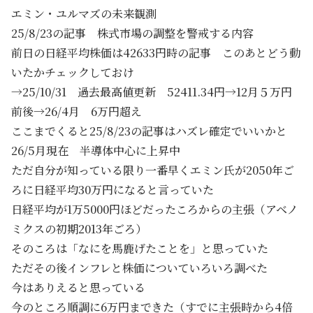
エミン・ユルマズの未来観測
25/8/23の記事 株式市場の調整を警戒する内容
前日の日経平均株価は42633円時の記事 このあとどう動
いたかチェックしておけ
→25/10/31 過去最高値更新 52411.34円→12月５万円
前後→26/4月 6万円超え
ここまでくると25/8/23の記事はハズレ確定でいいかと
26/5月現在 半導体中心に上昇中
ただ自分が知っている限り一番早くエミン氏が2050年ご
ろに日経平均30万円になると言っていた
日経平均が1万5000円ほどだったころからの主張（アベノ
ミクスの初期2013年ごろ）
そのころは「なにを馬鹿げたことを」と思っていた
ただその後インフレと株価についていろいろ調べた
今はありえると思っている
今のところ順調に6万円まできた（すでに主張時から4倍