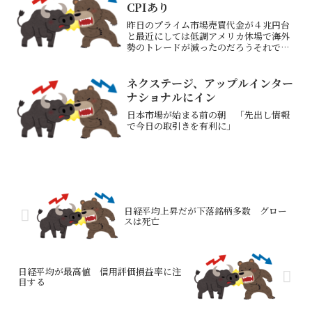
ダイキン...
CPIあり
昨日のプライム市場売買代金が４兆円台
と最近にしては低調アメリカ休場で海外
勢のトレードが減ったのだろうそれでも
日経平均株価は+608円と大きめの上昇と
なった（アドバン、ソフバンG、東エレで
約+470円寄与）午前中10：00頃高値で
ネクステージ、アップルインター
後場低調なの...
ナショナルにイン
日本市場が始まる前の朝 「先出し情報
で今日の取引きを有利に」
日経平均上昇だが下落銘柄多数 グロー
スは死亡
日経平均が最高値 信用評価損益率に注
目する