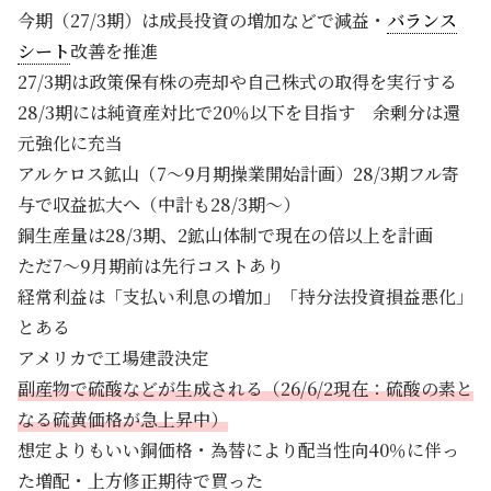
今期（27/3期）は成長投資の増加などで減益・
バランス
シート
改善を推進
27/3期は政策保有株の売却や自己株式の取得を実行する
28/3期には純資産対比で20％以下を目指す 余剰分は還
元強化に充当
アルケロス鉱山（7～9月期操業開始計画）28/3期フル寄
与で収益拡大へ（中計も28/3期～）
銅生産量は28/3期、2鉱山体制で現在の倍以上を計画
ただ7～9月期前は先行コストあり
経常利益は「支払い利息の増加」「持分法投資損益悪化」
とある
アメリカで工場建設決定
副産物で硫酸などが生成される（26/6/2現在：硫酸の素と
なる硫黄価格が急上昇中）
想定よりもいい銅価格・為替により配当性向40％に伴っ
た増配・上方修正期待で買った