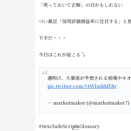
「売っておいて正解」の日かもしれない
つい最近「信用評価損益率に注目する」と
下手だ・・・
今日はこれが起こる⤵
週明け、大暴落が予想される相場やキ
pic.twitter.com/J4WlmbME8r
— marketmaker (@marketmaker7)
#0excludeScri
pts
Glossary