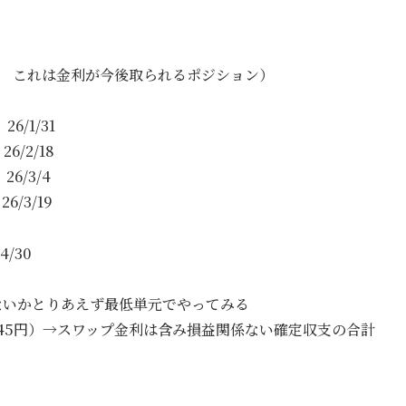
7円 これは金利が今後取られるポジション）
6/1/31
2/18
/3/4
3/19
/30
ないかとりあえず最低単元でやってみる
5845円）→スワップ金利は含み損益関係ない確定収支の合計