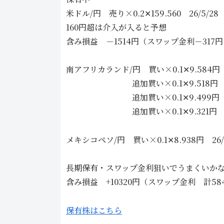
米ドル/円 売り×0.2✕159.560 26/5/28
160円超は介入が入ると予想
含み損益 －1514円（スワップ金利－31
南アフリカランド/円 買い×0.1✕9.584円 2
追加買い×0.1✕9.518円 26/
追加買い×0.1✕9.499円 26
追加買い×0.1✕9.321円 26/
メキシコペソ/円 買い×0.1✕8.938円 26/4
長期保有・スワップ金利狙いでうまくいか
含み損益 +10320円（スワップ金利 計
保有株はこちら